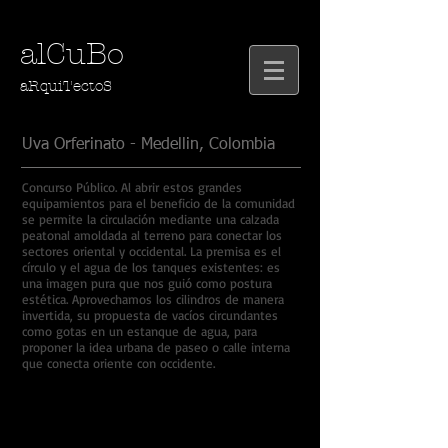
alCuBo
aRquiTectoS
Uva Orferinato - Medellin, Colombia
Concurso Público. Al abrir estos grandes
equipamientos para el beneficio de la comunidad
se permite la circulación mediante una calzada
peatonal amoldada al terreno para conectar los
sectores oriental y occidental. La premisa es el
círculo y el agua de los tanques existentes: es
una imagen pura que nos guió como postura
estética. Aprovechamos los cilindros de manera
invertida, su propuesta de vacíos circundantes
como gotas en un estanque de agua, para
proponer la idea urbana de paseo o calle interna
que conecta oriente con occidente.