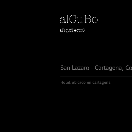
alCuBo
aRquiTectoS
San Lazaro - Cartagena, C
Hotel, ubicado en Cartagena