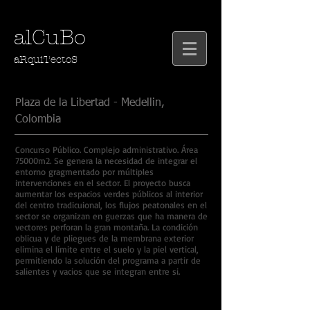
alCuBo
aRquiTectoS
Plaza de la Libertad - Medellin,
Colombia
Concurso Público. Complejo administrativo. Área
75000m2. Se genera la necesidad de integrar el
entorno gragmentado por múltiples
intervenciones en el sector. El proyecto busca
aumentar los espacios verdes públicos al interior
del centro tradicuional, los flujos peatonales en el
sector se organizan en guerzas que ha manera de
vectores perforan la gran montaña. La condición
oblicua y de pliegues de la membrana exterior
elimina el límite entre el suelo y la piel vertical,
permitiendo la solución del programa a partir de
salientes y vacios que se integran entre si.