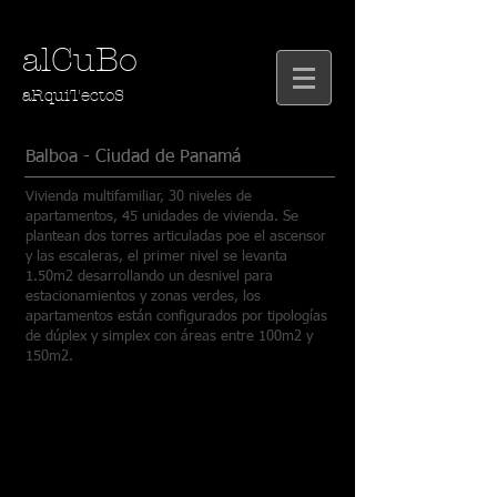
alCuBo
aRquiTectoS
Balboa - Ciudad de Panamá
Vivienda multifamiliar, 30 niveles de
apartamentos, 45 unidades de vivienda. Se
plantean dos torres articuladas poe el ascensor
y las escaleras, el primer nivel se levanta
1.50m2 desarrollando un desnivel para
estacionamientos y zonas verdes, los
apartamentos están configurados por tipologías
de dúplex y simplex con áreas entre 100m2 y
150m2.